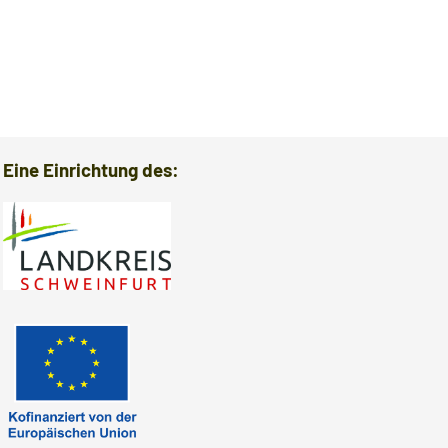
Hygiene
Energiemanagement
Förderverein
Patientenfürsprecherin
Eine Einrichtung des:
Anfahrt
Kontakt
Partner
Sicherheitsbeauftragter für Medizinprodukte