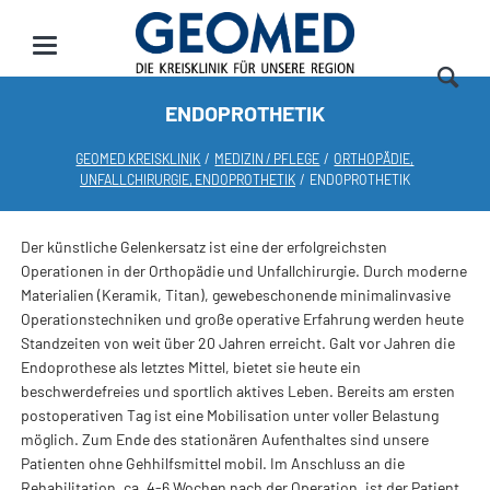
ENDOPROTHETIK
GEOMED KREISKLINIK
MEDIZIN / PFLEGE
ORTHOPÄDIE,
UNFALLCHIRURGIE, ENDOPROTHETIK
ENDOPROTHETIK
Der künstliche Gelenkersatz ist eine der erfolgreichsten
Operationen in der Orthopädie und Unfallchirurgie. Durch moderne
Materialien (Keramik, Titan), gewebeschonende minimalinvasive
Operationstechniken und große operative Erfahrung werden heute
Standzeiten von weit über 20 Jahren erreicht. Galt vor Jahren die
Endoprothese als letztes Mittel, bietet sie heute ein
beschwerdefreies und sportlich aktives Leben. Bereits am ersten
postoperativen Tag ist eine Mobilisation unter voller Belastung
möglich. Zum Ende des stationären Aufenthaltes sind unsere
Patienten ohne Gehhilfsmittel mobil. Im Anschluss an die
Rehabilitation, ca. 4-6 Wochen nach der Operation, ist der Patient