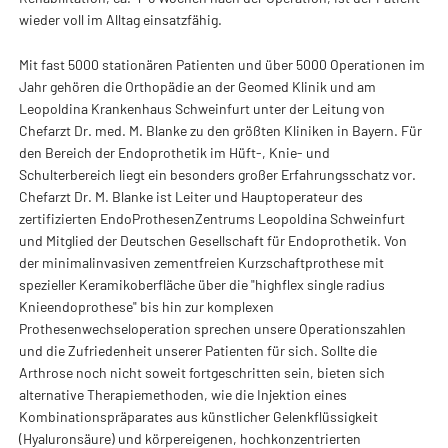
wieder voll im Alltag einsatzfähig.
Mit fast 5000 stationären Patienten und über 5000 Operationen im
Jahr gehören die Orthopädie an der Geomed Klinik und am
Leopoldina Krankenhaus Schweinfurt unter der Leitung von
Chefarzt Dr. med. M. Blanke zu den größten Kliniken in Bayern. Für
den Bereich der Endoprothetik im Hüft-, Knie- und
Schulterbereich liegt ein besonders großer Erfahrungsschatz vor.
Chefarzt Dr. M. Blanke ist Leiter und Hauptoperateur des
zertifizierten EndoProthesenZentrums Leopoldina Schweinfurt
und Mitglied der Deutschen Gesellschaft für Endoprothetik. Von
der minimalinvasiven zementfreien Kurzschaftprothese mit
spezieller Keramikoberfläche über die "highflex single radius
Knieendoprothese" bis hin zur komplexen
Prothesenwechseloperation sprechen unsere Operationszahlen
und die Zufriedenheit unserer Patienten für sich. Sollte die
Arthrose noch nicht soweit fortgeschritten sein, bieten sich
alternative Therapiemethoden, wie die Injektion eines
Kombinationspräparates aus künstlicher Gelenkflüssigkeit
(Hyaluronsäure) und körpereigenen, hochkonzentrierten