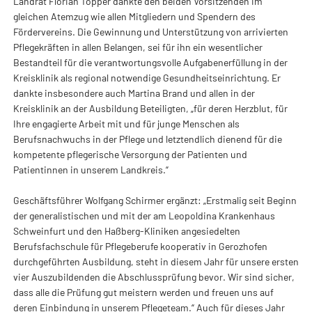
Landrat Florian Töpper dankte den beiden Vorsitzenden im
gleichen Atemzug wie allen Mitgliedern und Spendern des
Fördervereins. Die Gewinnung und Unterstützung von arrivierten
Pflegekräften in allen Belangen, sei für ihn ein wesentlicher
Bestandteil für die verantwortungsvolle Aufgabenerfüllung in der
Kreisklinik als regional notwendige Gesundheitseinrichtung. Er
dankte insbesondere auch Martina Brand und allen in der
Kreisklinik an der Ausbildung Beteiligten, „für deren Herzblut, für
Ihre engagierte Arbeit mit und für junge Menschen als
Berufsnachwuchs in der Pflege und letztendlich dienend für die
kompetente pflegerische Versorgung der Patienten und
Patientinnen in unserem Landkreis.“
Geschäftsführer Wolfgang Schirmer ergänzt: „Erstmalig seit Beginn
der generalistischen und mit der am Leopoldina Krankenhaus
Schweinfurt und den Haßberg-Kliniken angesiedelten
Berufsfachschule für Pflegeberufe kooperativ in Gerozhofen
durchgeführten Ausbildung, steht in diesem Jahr für unsere ersten
vier Auszubildenden die Abschlussprüfung bevor. Wir sind sicher,
dass alle die Prüfung gut meistern werden und freuen uns auf
deren Einbindung in unserem Pflegeteam.“ Auch für dieses Jahr