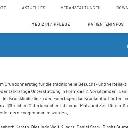
OTE
AKTUELLES
VERANSTALTUNGEN
DOWN
MEDIZIN / PFLEGE
PATIENTENINFOS
Innere Medizin
Checkliste
Akutgeriatrie
Aufnahme stationär
Allgemein- und Viszeralchirurgie
Entlassmanagement
Orthopädie, Unfallchirurgie, Endoprothetik
Ambulante Operation
m Gründonnerstag für die traditionelle Besuchs- und Verteilaktio
HNO
Wahlleistungen
er tatkräftige Unterstützung in Form des 2. Vorsitzenden, Danie
Anästhesie und Intensivmedizin
Krankenhausseelsorge
n der Kreisklinik, die zu den Feiertagen das Krankenbett hüten m
 alljährlichen Osterbesuches ist immer Platz und Zeit für einf
Pflege
Notfalldienste / N
wieder gerne angenommen wurden.
Palliativversorgung
lisabeth Kareth, Dietlinde Wolf, 2. Vors. Daniel Stark, Birgitt Stu