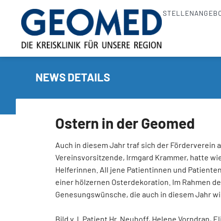
STELLENANGEB
NEWS DETAILS
Ostern in der Geomed
Auch in diesem Jahr traf sich der Förderverein a
Vereinsvorsitzende, Irmgard Krammer, hatte wied
Helferinnen. All jene Patientinnen und Patiente
einer hölzernen Osterdekoration. Im Rahmen des
Genesungswünsche, die auch in diesem Jahr 
Bild v. l. Patient Hr. Neuhoff, Helene Vorndran, E