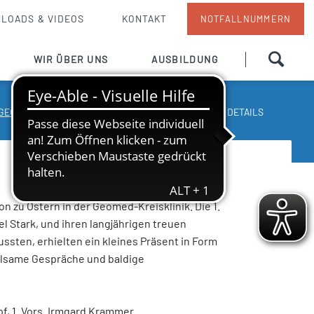
LOADS & VIDEOS
KONTAKT
NOTFALLNUMMERN
Navigation
WIR ÜBER UNS
AUSBILDUNG
überspringen
Grußwort
Pflege
GEOMED KREISKLINIK
NEWS UND PRESSE
NEWS DETAILS
Ansprechpartner
Team
Pflegedienst
en
Unsere Küche
n zu Ostern in der Geomed-Kreisklinik. Die 1.
Info von A bis Z
l Stark, und ihren langjährigen treuen
 / Besuchdienst
Hausordnung
ussten, erhielten ein kleines Präsent in Form
ühlsame Gespräche und baldige
otarzt
Strukturierter Qualitätsbericht
Qualitätsmanagement
mpf, 1. Vors. Irmgard Krammer