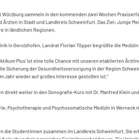
Wundmanagement
t Würzburg sammeln in den kommenden zwei Wochen Praxiserfahr
Fachübergreifend
d Ärzten in Stadt und Landkreis Schweinfurt. Das Ziel: Junge Me
e in ländlichen Regionen.
nik in Gerolzhofen. Landrat Florian Töpper begrüßte die Medizi
tikum Plus‘ ist eine tolle Chance mit unseren etablierten Ärzti
Die Sicherung der Gesundheitsversorgung in der Region Schweinf
m Jahr wieder auf großes Interesse gestoßen ist.“
 direkt weiter in den Sonografie-Kurs mit Dr. Manfred Klein und
ie, Psychotherapie und Psychosomatische Medizin in Werneck mit 
die Studentinnen zusammen im Landkreis Schweinfurt. Sie erha
auf ein abwechslungsreiches Freizeitangebot freuen. Die Unterku