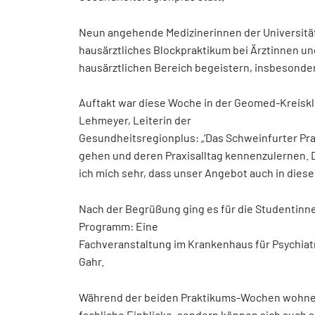
Neun angehende Medizinerinnen der Universitä
hausärztliches Blockpraktikum bei Ärztinnen un
hausärztlichen Bereich begeistern, insbesonder
Auftakt war diese Woche in der Geomed-Kreiskli
Lehmeyer, Leiterin der
Gesundheitsregionplus: „‘Das Schweinfurter Prak
gehen und deren Praxisalltag kennenzulernen. 
ich mich sehr, dass unser Angebot auch in diese
Nach der Begrüßung ging es für die Studentinnen
Programm: Eine
Fachveranstaltung im Krankenhaus für Psychiatr
Gahr.
Während der beiden Praktikums-Wochen wohnen 
fachliche Einblicke, sondern können sich auch 