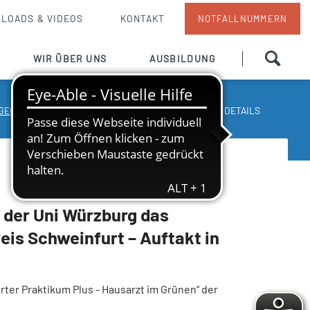
LOADS & VIDEOS
KONTAKT
NOTFALLNUMMERN
Navigation
WIR ÜBER UNS
AUSBILDUNG
überspringen
Grußwort
Pflege
GEOMED KREISKLINIK
NEWS UND PRESSE
NEWS DETAILS
Ansprechpartner
Team
Pflegedienst
en
Unsere Küche
Info von A bis Z
 der Uni Würzburg das
eis Schweinfurt – Auftakt in
 / Besuchdienst
Hausordnung
otarzt
Strukturierter Qualitätsbericht
rter Praktikum Plus - Hausarzt im Grünen“ der
Qualitätsmanagement