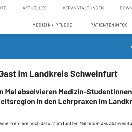
OTE
AKTUELLES
VERANSTALTUNGEN
DOWN
MEDIZIN / PFLEGE
PATIENTENINFOS
Innere Medizin
Checkliste
Akutgeriatrie
Aufnahme stationär
Allgemein- und Viszeralchirurgie
Entlassmanagement
Gast im Landkreis Schweinfurt
Orthopädie, Unfallchirurgie, Endoprothetik
Ambulante Operation
HNO
Wahlleistungen
n Mal absolvieren Medizin-Studentinnen
eitsregion in den Lehrpraxen im Landkr
Anästhesie und Intensivmedizin
Krankenhausseelsorge
Pflege
Notfalldienste / N
 eine Premiere noch dazu: Zum fünften Mal findet das „Schweinfu
Palliativversorgung