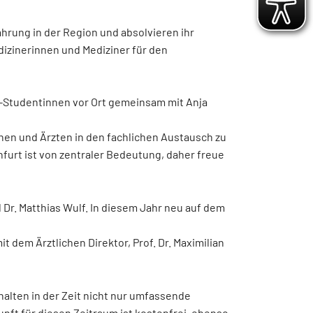
Hygiene
ung in der Region und absolvieren ihr
Energiemanagement
dizinerinnen und Mediziner für den
Förderverein
Patientenfürsprecherin
n-Studentinnen vor Ort gemeinsam mit Anja
Anfahrt
nnen und Ärzten in den fachlichen Austausch zu
urt ist von zentraler Bedeutung, daher freue
Kontakt
Partner
 Dr. Matthias Wulf. In diesem Jahr neu auf dem
Sicherheitsbeauftragter für Medizinprodukte
dem Ärztlichen Direktor, Prof. Dr. Maximilian
lten in der Zeit nicht nur umfassende
nft für diesen Zeitraum ist kostenfrei, ebenso